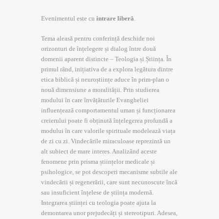
Evenimentul este cu
intrare liberă
.
Tema aleasă pentru conferință deschide noi
orizonturi de înțelegere și dialog între două
domenii aparent distincte – Teologia și Știința. În
primul rând, inițiativa de a explora legătura dintre
etica biblică și neuroștiințe aduce în prim-plan o
nouă dimensiune a moralității. Prin studierea
modului în care învățăturile Evangheliei
influențează comportamentul uman și funcționarea
creierului poate fi obținută înțelegerea profundă a
modului în care valorile spirituale modelează viața
de zi cu zi. Vindecările miraculoase reprezintă un
alt subiect de mare interes. Analizând aceste
fenomene prin prisma științelor medicale și
psihologice, se pot descoperi mecanisme subtile ale
vindecării și regenerării, care sunt necunoscute încă
sau insuficient înțelese de știința modernă.
Integrarea științei cu teologia poate ajuta la
demontarea unor prejudecăți și stereotipuri. Adesea,