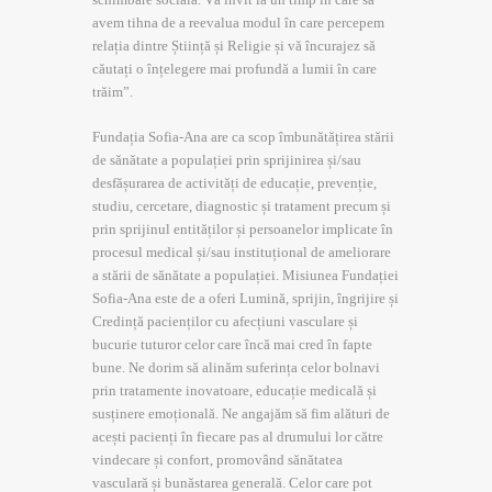
avem tihna de a reevalua modul în care percepem
relația dintre Știință și Religie și vă încurajez să
căutați o înțelegere mai profundă a lumii în care
trăim”.
Fundația Sofia-Ana are ca scop îmbunătățirea stării
de sănătate a populației prin sprijinirea și/sau
desfășurarea de activități de educație, prevenție,
studiu, cercetare, diagnostic și tratament precum și
prin sprijinul entităților și persoanelor implicate în
procesul medical și/sau instituțional de ameliorare
a stării de sănătate a populației. Misiunea Fundației
Sofia-Ana este de a oferi Lumină, sprijin, îngrijire și
Credință pacienților cu afecțiuni vasculare și
bucurie tuturor celor care încă mai cred în fapte
bune. Ne dorim să alinăm suferința celor bolnavi
prin tratamente inovatoare, educație medicală și
susținere emoțională. Ne angajăm să fim alături de
acești pacienți în fiecare pas al drumului lor către
vindecare și confort, promovând sănătatea
vasculară și bunăstarea generală. Celor care pot