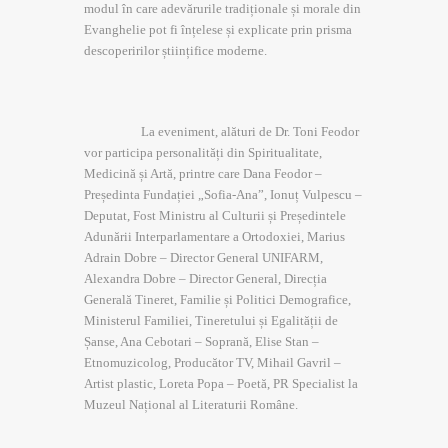
modul în care adevărurile tradiționale și morale din
Evanghelie pot fi înțelese și explicate prin prisma
descoperirilor științifice moderne.
La eveniment, alături de Dr. Toni Feodor
vor participa personalități din Spiritualitate,
Medicină și Artă, printre care Dana Feodor –
Președinta Fundației „Sofia-Ana”, Ionuț Vulpescu –
Deputat, Fost Ministru al Culturii și Președintele
Adunării Interparlamentare a Ortodoxiei, Marius
Adrain Dobre – Director General UNIFARM,
Alexandra Dobre – Director General, Direcția
Generală Tineret, Familie și Politici Demografice,
Ministerul Familiei, Tineretului și Egalității de
Șanse, Ana Cebotari – Soprană, Elise Stan –
Etnomuzicolog, Producător TV, Mihail Gavril –
Artist plastic, Loreta Popa – Poetă, PR Specialist la
Muzeul Național al Literaturii Române.